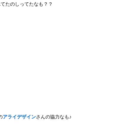
れてたのしってたなも？？
の
アライデザイン
さんの協力なも♪