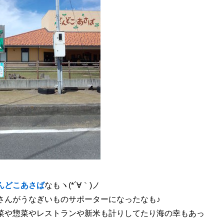
んどこあさば
なもヽ(*´∀｀)ノ
さんがうなぎいものサポーターになったなも♪
菜や惣菜やレストランや新米も計りしてたり海の幸もあっ