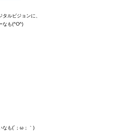
ジタルビジョンに、
も(^O^)
なも(´；ω；｀)