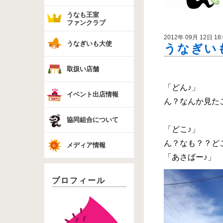
うなも王室
ファンクラブ
2012年 09月 12日 18:
うなぎいも大使
うなぎい
取扱い店舗
「どん♪」
イベント出店情報
ん？なんか見た
協同組合について
「どこ♪」
ん？なも？？ど
メディア情報
「あさばー♪」
プロフィール