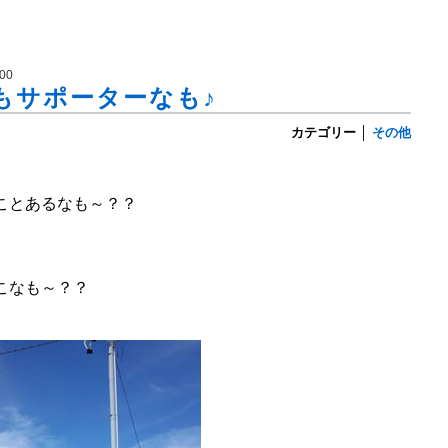
00
もサポーターなも♪
カテゴリー
│
その他
ことあるなも～？？
こなも～？？