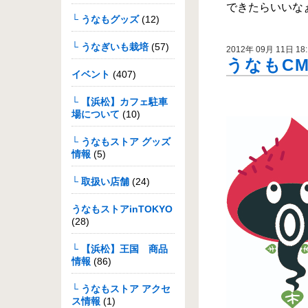
できたらいいなぁも
└ うなもグッズ
(12)
└ うなぎいも栽培
(57)
2012年 09月 11日 18:
うなもC
イベント
(407)
└ 【浜松】カフェ駐車
場について
(10)
└ うなもストア グッズ
情報
(5)
└ 取扱い店舗
(24)
うなもストアinTOKYO
(28)
└ 【浜松】王国 商品
情報
(86)
└ うなもストア アクセ
ス情報
(1)