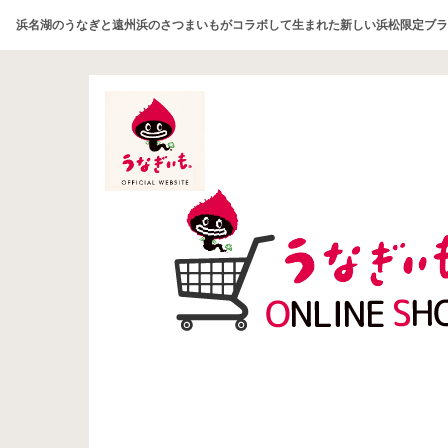
浜名湖のうなぎと遠州浜のさつまいもがコラボして生まれた新しい浜松限定ブラ