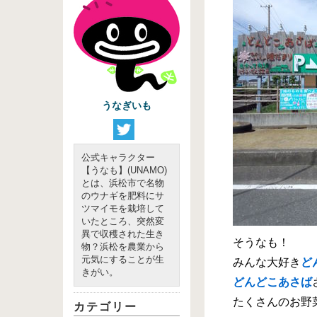
うなぎいも
公式キャラクター
【うなも】(UNAMO)
とは、浜松市で名物
のウナギを肥料にサ
ツマイモを栽培して
いたところ、突然変
異で収穫された生き
そうなも！
物？浜松を農業から
元気にすることが生
みんな大好き
ど
きがい。
どんどこあさば
たくさんのお野
カテゴリー