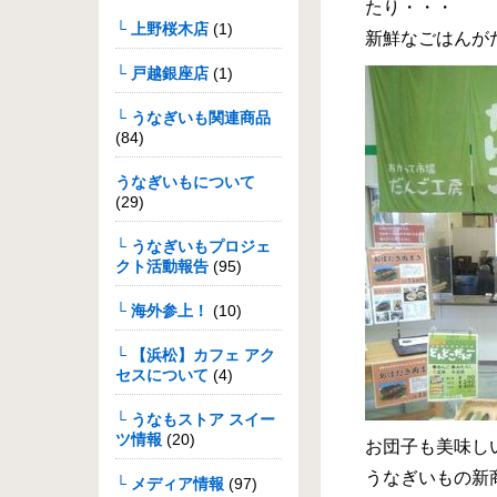
たり・・・
└ 上野桜木店
(1)
新鮮なごはんが
└ 戸越銀座店
(1)
└ うなぎいも関連商品
(84)
うなぎいもについて
(29)
└ うなぎいもプロジェ
クト活動報告
(95)
└ 海外参上！
(10)
└ 【浜松】カフェ アク
セスについて
(4)
└ うなもストア スイー
ツ情報
(20)
お団子も美味しいな
うなぎいもの新
└ メディア情報
(97)