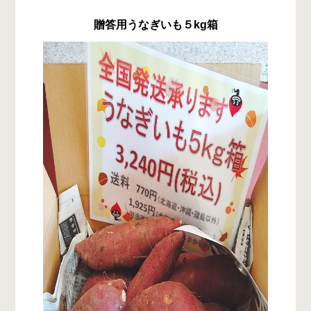
贈答用うなぎいも５kg箱