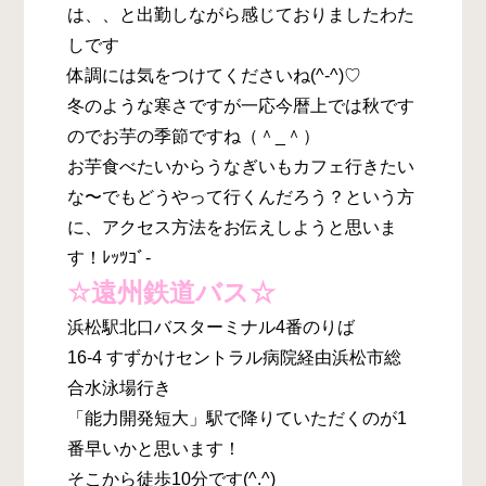
は、、と出勤しながら感じておりましたわた
しです
体調には気をつけてくださいね(^-^)♡
冬のような寒さですが一応今暦上では秋です
のでお芋の季節ですね（＾_＾）
お芋食べたいからうなぎいもカフェ行きたい
な〜でもどうやって行くんだろう？という方
に、アクセス方法をお伝えしようと思いま
す！ﾚｯﾂｺﾞ-
☆遠州鉄道バス☆
浜松駅北口バスターミナル4番のりば
16-4 すずかけセントラル病院経由浜松市総
合水泳場行き
「能力開発短大」駅で降りていただくのが1
番早いかと思います！
そこから徒歩10分です(^.^)