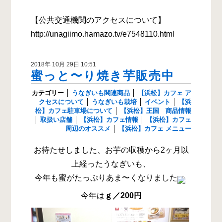
【公共交通機関のアクセスについて】
http://unagiimo.hamazo.tv/e7548110.html
2018年 10月 29日 10:51
蜜っと〜り焼き芋販売中
カテゴリー
│
うなぎいも関連商品
│
【浜松】カフェ ア
クセスについて
│
うなぎいも栽培
│
イベント
│
【浜
松】カフェ駐車場について
│
【浜松】王国 商品情報
│
取扱い店舗
│
【浜松】カフェ情報
│
【浜松】カフェ
周辺のオススメ
│
【浜松】カフェ メニュー
お待たせしました、お芋の収穫から2ヶ月以
上経ったうなぎいも、
今年も蜜がたっぷりあま〜くなりました
今年は
ｇ／200円