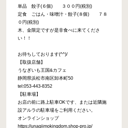
単品 餃子(６個) ３００円(税別)
定食 ごはん・味噌汁・餃子(８個) ７８
０円(税別)
木、金限定ですが是非食べに来てくださ
い！！
お待ちしております(^^)/
【取扱店舗】
うなぎいも王国&カフェ
静岡県浜松市南区卸本町50
tel:053-443-8352
【駐車場】
お店の前に路上駐車OKです、または近隣施
設アルラの駐車場をご利用ください。
オンラインショップ
https://unagiimokingdom.shop-pro.jp/