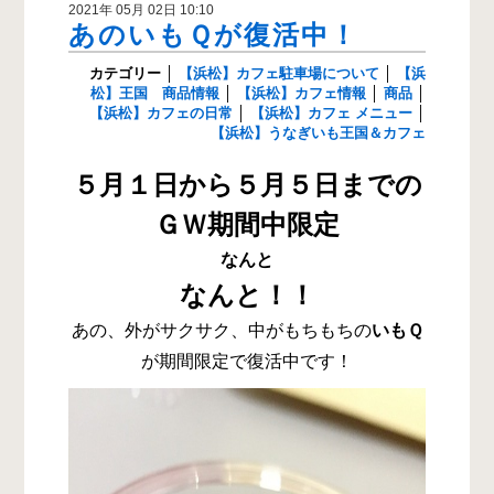
2021年 05月 02日 10:10
あのいもＱが復活中！
カテゴリー
│
【浜松】カフェ駐車場について
│
【浜
松】王国 商品情報
│
【浜松】カフェ情報
│
商品
│
【浜松】カフェの日常
│
【浜松】カフェ メニュー
│
【浜松】うなぎいも王国＆カフェ
５月１日から５月５日までの
ＧＷ期間中限定
なんと
なんと！！
あの、外がサクサク、中がもちもちの
いもＱ
が期間限定で復活中です！