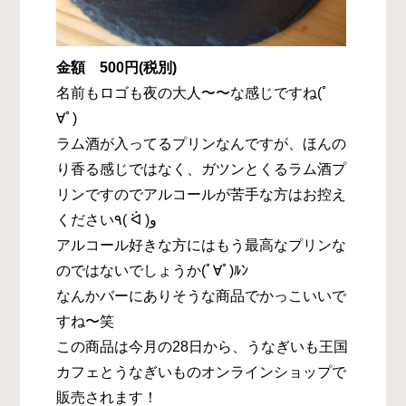
金額 500円(税別)
名前もロゴも夜の大人〜〜な感じですね(ﾟ
∀ﾟ)
ラム酒が入ってるプリンなんですが、ほんの
り香る感じではなく、ガツンとくるラム酒プ
リンですのでアルコールが苦手な方はお控え
ください٩( ᐛ )و
アルコール好きな方にはもう最高なプリンな
のではないでしょうか(ﾟ∀ﾟ)ﾙﾝ
なんかバーにありそうな商品でかっこいいで
すね〜笑
この商品は今月の28日から、うなぎいも王国
カフェとうなぎいものオンラインショップで
販売されます！