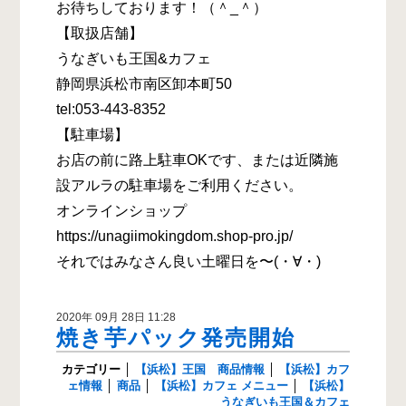
お待ちしております！（＾_＾）
【取扱店舗】
うなぎいも王国&カフェ
静岡県浜松市南区卸本町50
tel:053-443-8352
【駐車場】
お店の前に路上駐車OKです、または近隣施
設アルラの駐車場をご利用ください。
オンラインショップ
https://unagiimokingdom.shop-pro.jp/
それではみなさん良い土曜日を〜(・∀・)
2020年 09月 28日 11:28
焼き芋パック発売開始
カテゴリー
│
【浜松】王国 商品情報
│
【浜松】カフ
ェ情報
│
商品
│
【浜松】カフェ メニュー
│
【浜松】
うなぎいも王国＆カフェ