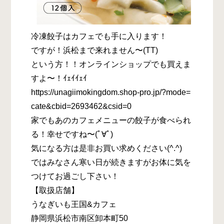
冷凍餃子はカフェでも手に入ります！
ですが！浜松まで来れません〜(TT)
という方！！オンラインショップでも買えま
すよ〜！ｲｪｲｲｪｲ
https://unagiimokingdom.shop-pro.jp/?mode=
cate&cbid=2693462&csid=0
家でもあのカフェメニューの餃子が食べられ
る！幸せですね〜(ﾟ∀ﾟ)
気になる方は是非お買い求めください(^.^)
ではみなさん寒い日が続きますがお体に気を
つけてお過ごし下さい！
【取扱店舗】
うなぎいも王国&カフェ
静岡県浜松市南区卸本町50