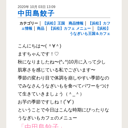
2020年 10月 03日 13:09
中田島餃子
カテゴリー
│
【浜松】王国 商品情報
│
【浜松】カフ
ェ情報
│
商品
│
【浜松】カフェ メニュー
│
【浜松】
うなぎいも王国＆カフェ
こんにちは〜( ＾∀＾)
ますちゃんです！♡
秋になりましたね〜(^｡^)10月に入って少し
肌寒さを感じている私でございます〜
季節の変わり目で体調を崩しやすい季節なの
でみなさんうなぎいもを食べてパワーをつけ
て生きていきましょう（＾_＾）
お芋の季節ですしね！(ﾟ∀ﾟ)
ということで今日はこんな時期にぴったりな
うなぎいもカフェのメニュー
「中田島餃子」