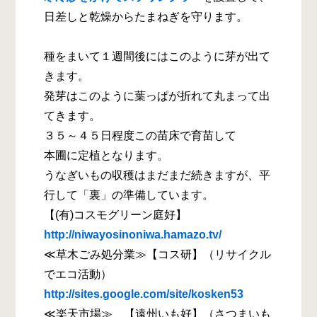
日差しと乾燥からたまねぎを守ります。
種をまいて１週間後にはこのように芽が出て
きます。
発芽はこのように葉っぱが折れて丸まって出
てきます。
３５～４５日程度この苗床で育苗して
本圃に定植となります。
うなぎいもの収穫はまだまだ続きますが、平
行して「裏」の準備しています。
【(有)コスモグリーン庭好】
http://niwayosinoniwa.hamazo.tv/
≪草木ごみ処分業≫【コス研】（リサイクル
でエコ活動）
http://sites.google.com/site/kosken53
≪楽天市場≫ 【遠州いも好】（さつまいも