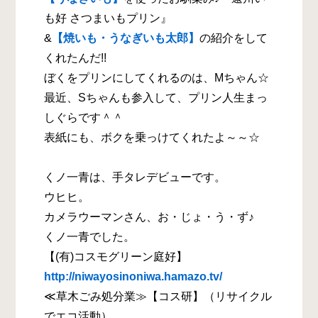
も好 さつまいもプリン』
&
【焼いも・うなぎいも太郎】
の紹介をして
くれたんだ!!
ぼくをプリンにしてくれるのは、Mちゃん☆
最近、Sちゃんも参入して、プリン人生まっ
しぐらです＾＾
表紙にも、ボクを乗っけてくれたよ～～☆
くノ一青は、手タレデビューです。
ウヒヒ。
カメラウーマンさん、お・じょ・う・ず♪
くノ一青でした。
【(有)コスモグリーン庭好】
http://niwayosinoniwa.hamazo.tv/
≪草木ごみ処分業≫【コス研】（リサイクル
でエコ活動）