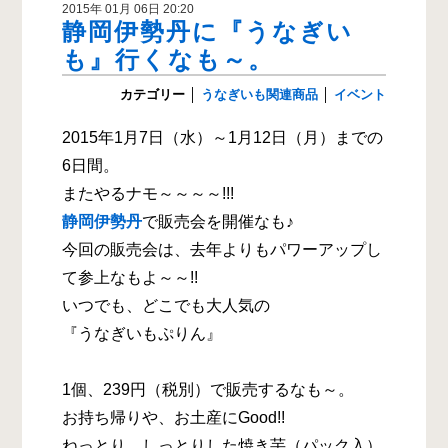
2015年 01月 06日 20:20
静岡伊勢丹に『うなぎい
も』行くなも～。
カテゴリー
│
うなぎいも関連商品
│
イベント
2015年1月7日（水）～1月12日（月）までの
6日間。
またやるナモ～～～～!!!
静岡伊勢丹
で販売会を開催なも♪
今回の販売会は、去年よりもパワーアップし
て参上なもよ～～!!
いつでも、どこでも大人気の
『うなぎいもぷりん』
1個、239円（税別）で販売するなも～。
お持ち帰りや、お土産にGood!!
ねっとり、しっとりした焼き芋（パック入）