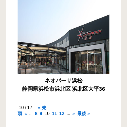
ネオパーサ浜松
静岡県浜松市浜北区 浜北区大平36
10 / 17
« 先
頭
«
...
8
9
10
11
12
...
»
最後 »