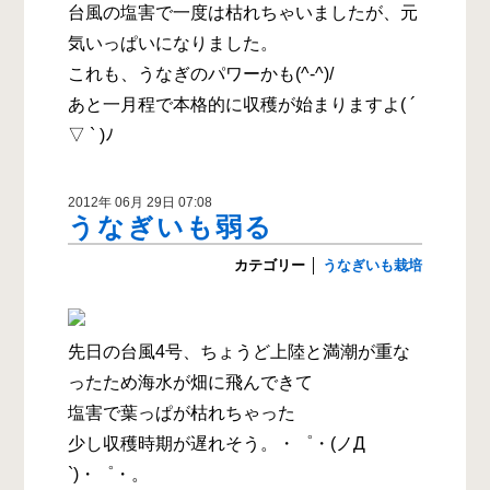
台風の塩害で一度は枯れちゃいましたが、元
気いっぱいになりました。
これも、うなぎのパワーかも(^-^)/
あと一月程で本格的に収穫が始まりますよ( ´
▽ ` )ﾉ
2012年 06月 29日 07:08
うなぎいも弱る
カテゴリー
│
うなぎいも栽培
先日の台風4号、ちょうど上陸と満潮が重な
ったため海水が畑に飛んできて
塩害で葉っぱが枯れちゃった
少し収穫時期が遅れそう。・゜・(ノД
`)・゜・。