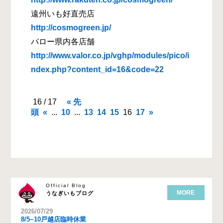
遠州いも好直売店
http://cosmogreen.jp/
バロー県内各店舗
http://www.valor.co.jp/vghp/modules/pico/i
ndex.php?content_id=16&code=22
16 / 17
« 先
頭
«
...
10
...
13
14
15
16
17
»
Official Blog
MORE
うなぎいもブログ
2026/07/29
8/5~10戸越店臨時休業