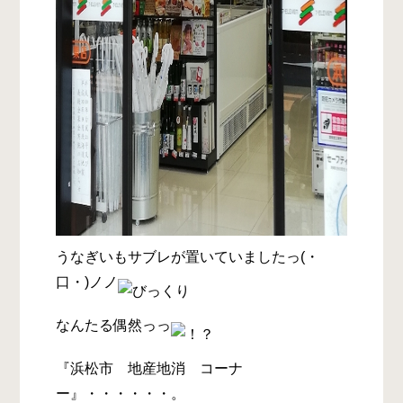
うなぎいもサブレが置いていましたっ(・
口・)ノノ
なんたる偶然っっ
『浜松市 地産地消 コーナ
ー』・・・・・・。