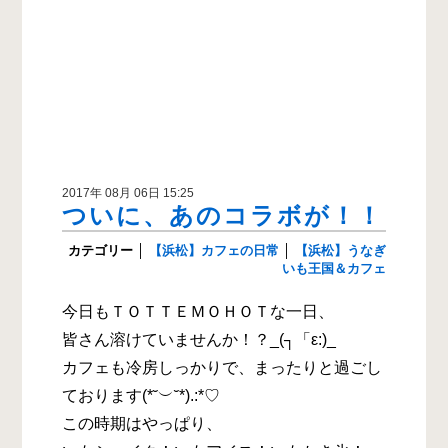
2017年 08月 06日 15:25
ついに、あのコラボが！！
カテゴリー
│
【浜松】カフェの日常
│
【浜松】うなぎ
いも王国＆カフェ
今日もＴＯＴＴＥＭＯＨＯＴな一日、
皆さん溶けていませんか！？_(┐「ε:)_
カフェも冷房しっかりで、まったりと過ごし
ております(*˘︶˘*).:*♡
この時期はやっぱり、