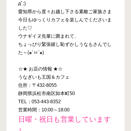
дﾟ;)
愛知県から度々お越し下さる素敵ご家族さま
今日もゆっくりカフェを楽しんでくださいま
した♡
ウナギイヌ先輩に囲まれて、
ちょっぴり緊張嬉し恥ずかしうなもさんでし
た～(๑´ㅂ`๑)
☆★ お店の情報 ★☆
うなぎいも王国＆カフェ
住所：〒432-8055
静岡県浜松市南区卸本町50
TEL：053-443-8352
営業時間：10:00～18:00
日曜・祝日も営業しています
♪