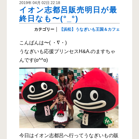
2019年 04月 02日 22:18
イオン志都呂販売明日が最
終日なも〜(°_°)
カテゴリー
│
【浜松】うなぎいも王国＆カフェ
こんばんは〜( ・∇・)
うなぎいも応援プリンセスH&A.のますちゃ
んです(o^^o)
今日はイオン志都呂へ行ってうなぎいもの販