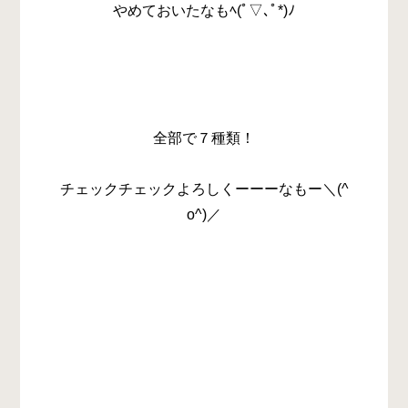
やめておいたなもﾍ(ﾟ▽､ﾟ*)ﾉ
全部で７種類！
チェックチェックよろしくーーーなもー＼(^
o^)／