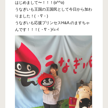
はじめまして〜！！！(o^^o)
うなぎいも王国の王国民として今日から加わ
りました！( ・∇・)
うなぎいも応援プリンセスH&A.のますちゃ
んです！！！( ・∇・)ｲｪ-ｲ