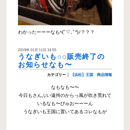
わかったーーーなもﾍ(ﾟ▽､ﾟ*)ﾉ？？？
2019年 01月 11日 16:55
うなぎいも○○販売終了の
お知らせなも〜
カテゴリー
│
【浜松】王国 商品情報
なもなも〜〜
今日もさんぶい遠州のからっ風が吹き荒れて
いるなも〜びゅおーーーん
うなぎいも王国に置いてあるコレなもが