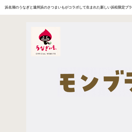
浜名湖のうなぎと遠州浜のさつまいもがコラボして生まれた新しい浜松限定ブラ