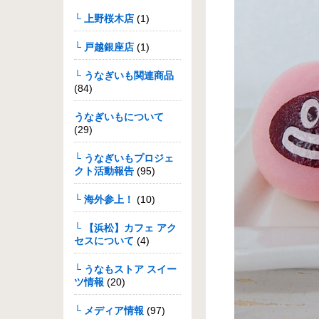
└ 上野桜木店
(1)
└ 戸越銀座店
(1)
└ うなぎいも関連商品
(84)
うなぎいもについて
(29)
└ うなぎいもプロジェ
クト活動報告
(95)
└ 海外参上！
(10)
└ 【浜松】カフェ アク
セスについて
(4)
└ うなもストア スイー
ツ情報
(20)
└ メディア情報
(97)