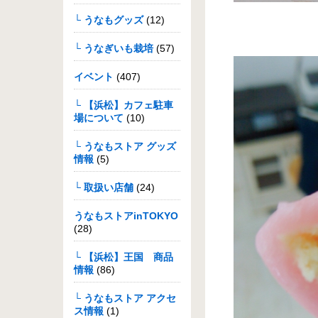
└ うなもグッズ
(12)
└ うなぎいも栽培
(57)
イベント
(407)
└ 【浜松】カフェ駐車
場について
(10)
└ うなもストア グッズ
情報
(5)
└ 取扱い店舗
(24)
うなもストアinTOKYO
(28)
└ 【浜松】王国 商品
情報
(86)
└ うなもストア アクセ
ス情報
(1)