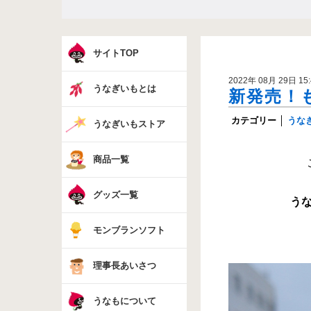
サイトTOP
2022年 08月 29日 15:
うなぎいもとは
新発売！
カテゴリー
│
うな
うなぎいもストア
商品一覧
グッズ一覧
う
モンブランソフト
理事長あいさつ
うなもについて