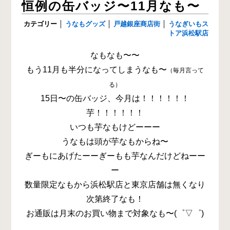
恒例の缶バッジ〜11月なも〜
カテゴリー
│
うなもグッズ
│
戸越銀座商店街
│
うなぎいもス
トア浜松駅店
なもなも〜〜
もう11月も半分になってしまうなも〜
（毎月言って
る）
15日〜の缶バッジ、今月は！！！！！！
芋！！！！！！
いつも芋なもけどーーー
うなもは頭が芋なもからね〜
ぎーもにあげたーーぎーもも芋なんだけどねーー
ー
数量限定なもから浜松駅店と東京店舗は無くなり
次第終了なも！
お通販は月末のお買い物まで対象なも〜(゜▽゜)