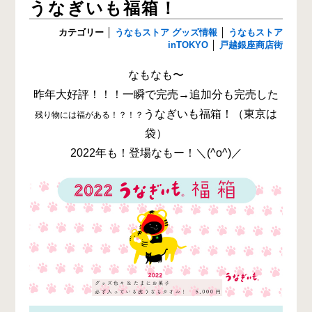
うなぎいも福箱！
カテゴリー
│
うなもストア グッズ情報
│
うなもストア
inTOKYO
│
戸越銀座商店街
なもなも〜
昨年大好評！！！一瞬で完売→追加分も完売した
うなぎいも福箱！（東京は
残り物には福がある！？！？
袋）
2022年も！登場なもー！＼(^o^)／