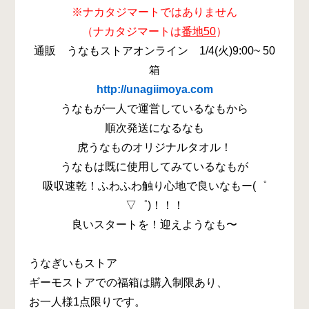
※ナカタジマートではありません
（ナカタジマートは
番地50
）
通販 うなもストアオンライン 1/4(火)9:00~ 50
箱
http://unagiimoya.com
うなもが一人で運営しているなもから
順次発送になるなも
虎うなものオリジナルタオル！
うなもは既に使用してみているなもが
吸収速乾！ふわふわ触り心地で良いなもー(゜
▽゜)！！！
良いスタートを！迎えようなも〜
うなぎいもストア
ギーモストアでの福箱は購入制限あり、
お一人様1点限りです。