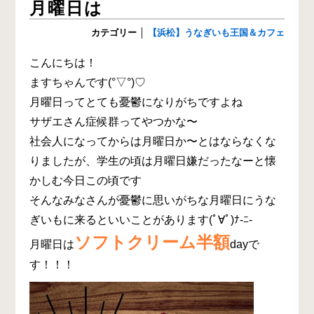
月曜日は
カテゴリー
│
【浜松】うなぎいも王国＆カフェ
こんにちは！
ますちゃんです(°▽°)♡
月曜日ってとても憂鬱になりがちですよね
サザエさん症候群ってやつかな〜
社会人になってからは月曜日か〜とはならなくな
りましたが、学生の頃は月曜日嫌だったなーと懐
かしむ今日この頃です
そんなみなさんが憂鬱に思いがちな月曜日にうな
ぎいもに来るといいことがあります(ﾟ∀ﾟ)ﾅ-ﾆ-
ソフトクリーム半額
月曜日は
dayで
す！！！