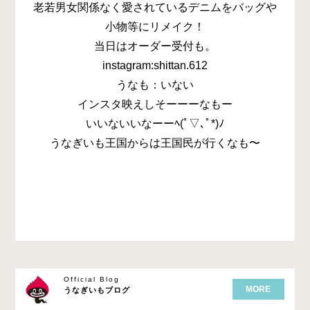
老若男女関係なく愛されているデニムをバッグや
小物等にリメイク！
当日はオーダー受付も。
instagram:shittan.612
うなも：いない
インスタ映えしそーーーなもー
いいないいなーーﾍ(ﾟ▽､ﾟ*)ﾉ
うなぎいも王国からは王国民が行くなも〜
Official Blog
MORE
うなぎいもブログ