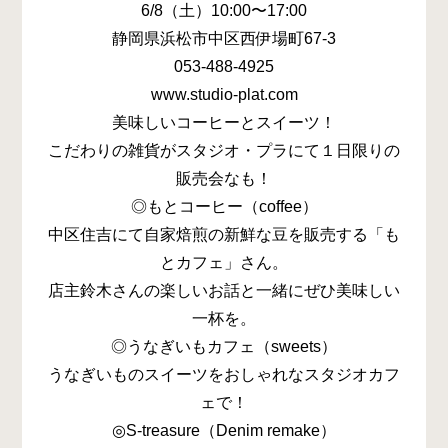
6/8（土）10:00〜17:00
静岡県浜松市中区西伊場町67-3
053-488-4925
www.studio-plat.com
美味しいコーヒーとスイーツ！
こだわりの雑貨がスタジオ・プラにて１日限りの
販売会なも！
◎もとコーヒー（coffee）
中区住吉にて自家焙煎の新鮮な豆を販売する「も
とカフェ」さん。
店主鈴木さんの楽しいお話と一緒にぜひ美味しい
一杯を。
◎うなぎいもカフェ（sweets）
うなぎいものスイーツをおしゃれなスタジオカフ
ェで！
◎S-treasure（Denim remake）