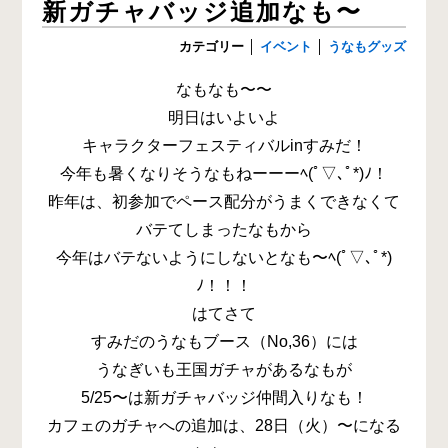
新ガチャバッジ追加なも〜
カテゴリー
│
イベント
│
うなもグッズ
なもなも〜〜
明日はいよいよ
キャラクターフェスティバルinすみだ！
今年も暑くなりそうなもねーーーﾍ(ﾟ▽､ﾟ*)ﾉ！
昨年は、初参加でペース配分がうまくできなくて
バテてしまったなもから
今年はバテないようにしないとなも〜ﾍ(ﾟ▽､ﾟ*)
ﾉ！！！
はてさて
すみだのうなもブース（No,36）には
うなぎいも王国ガチャがあるなもが
5/25〜は新ガチャバッジ仲間入りなも！
カフェのガチャへの追加は、28日（火）〜になる