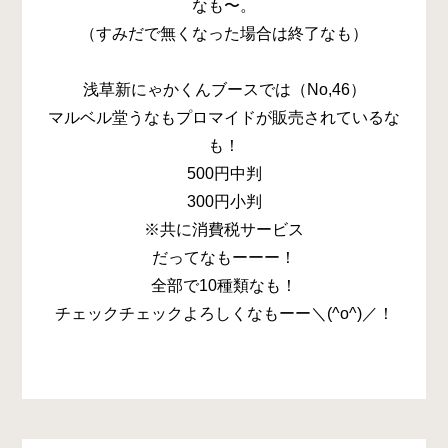
なも〜。
（すみだで無くなった場合は終了なも）
浅草新にゃかくんブースでは（No,46）
マルベル堂うなもプロマイドが販売されているな
も！
500円中判
300円小判
※共に消費税サービス
だってなもーーー！
全部で10種類なも！
チェックチェックよろしくなもーー＼(^o^)／！