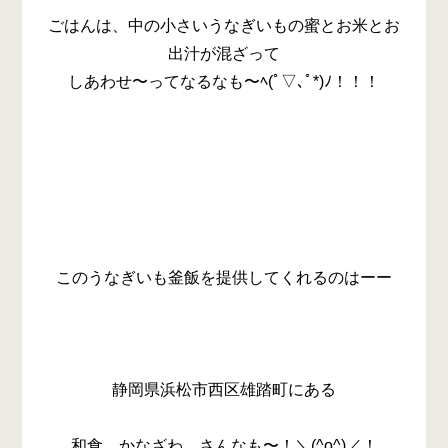
ごはんは、中の小さいうなぎいもの蜜とお米とお
出汁が混ざって
しあわせ〜ってなるなも〜ﾍ(ﾟ▽､ﾟ*)ﾉ！！！
このうなぎいも釜飯を提供してくれるのはーー
静岡県浜松市西区雄踏町にある
和食 かなざわ さんなも〜！＼(^o^)／！