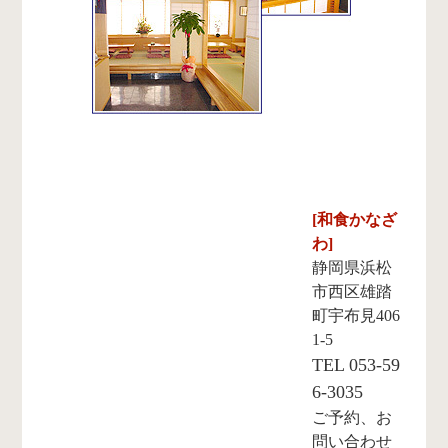
[和食かなざ
わ]
静岡県浜松
市西区雄踏
町宇布見406
1-5
TEL 053-59
6-3035
ご予約、お
問い合わせ