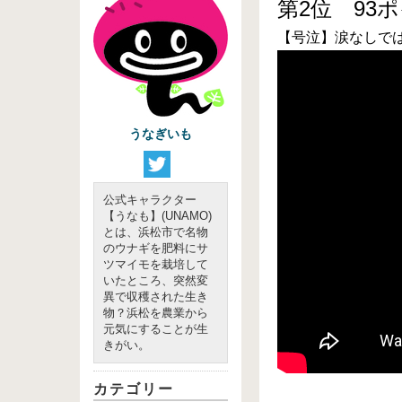
第2位 93
【号泣】涙なしで
うなぎいも
公式キャラクター
【うなも】(UNAMO)
とは、浜松市で名物
のウナギを肥料にサ
ツマイモを栽培して
いたところ、突然変
異で収穫された生き
物？浜松を農業から
元気にすることが生
きがい。
カテゴリー