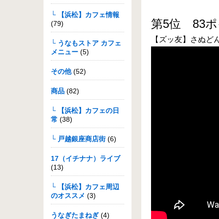
└ 【浜松】カフェ情報
第5位 83
(79)
【ズッ友】さぬど
└ うなもストア カフェ
メニュー
(5)
その他
(52)
商品
(82)
└ 【浜松】カフェの日
常
(38)
└ 戸越銀座商店街
(6)
17（イチナナ）ライブ
(13)
└ 【浜松】カフェ周辺
のオススメ
(3)
うなぎたまねぎ
(4)