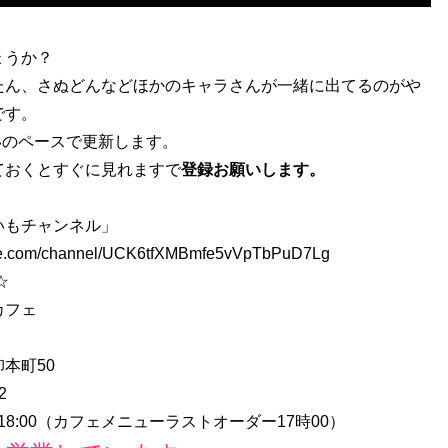
ょうか？
たん、さぬどんなどほかのキャラさんが一緒に出てるのがや
です。
いのペースで更新します。
ておくとすぐに見れますで
登録お願いします。
ぎいもチャンネル」
ube.com/channel/UCK6tfXMBmfe5vVpTbPuD7Lg
☆
カフェ
本町50
2
～18:00（カフェメニューラストオーダー17時00）