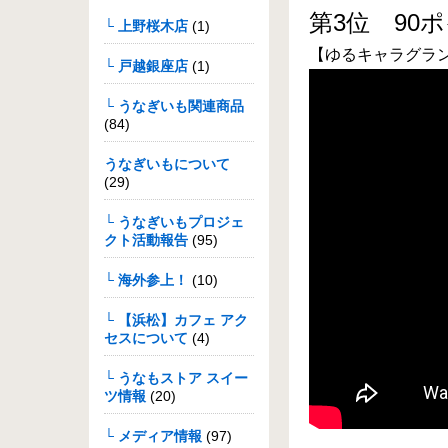
第3位 90
└ 上野桜木店
(1)
【ゆるキャラグラ
└ 戸越銀座店
(1)
└ うなぎいも関連商品
(84)
うなぎいもについて
(29)
└ うなぎいもプロジェ
クト活動報告
(95)
└ 海外参上！
(10)
└ 【浜松】カフェ アク
セスについて
(4)
└ うなもストア スイー
ツ情報
(20)
└ メディア情報
(97)