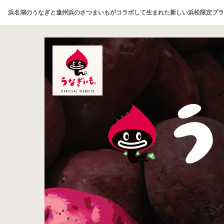
浜名湖のうなぎと遠州浜のさつまいもがコラボして生まれた新しい浜松限定ブラ