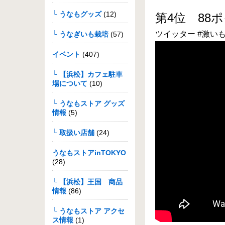
└ うなもグッズ
(12)
第4位 88
ツイッター #激い
└ うなぎいも栽培
(57)
イベント
(407)
└ 【浜松】カフェ駐車
場について
(10)
└ うなもストア グッズ
情報
(5)
└ 取扱い店舗
(24)
うなもストアinTOKYO
(28)
└ 【浜松】王国 商品
情報
(86)
└ うなもストア アクセ
ス情報
(1)