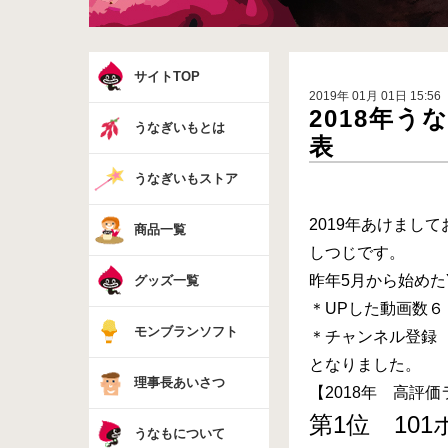
サイトTOP
2019年 01月 01日 15:56
2018年
うなぎいもとは
表
うなぎいもストア
2019年あけまし
商品一覧
しつじです。
昨年5月から始めた
グッズ一覧
＊UPした動画数６
モンブランソフト
＊チャンネル登録 
となりました。
理事長あいさつ
【2018年 高評
第1位 10
うなもについて