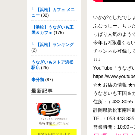
└ 【浜松】カフェ メニ
ュー
(32)
いかがでしたでし
ふなっしー、ちぃ
【浜松】うなぎいも王
国＆カフェ
(175)
っぱり人気のよう
今年も2回/週くら
└ 【浜松】ランキング
(2)
チャンネル登録し
↓↓↓
うなぎいもストア浜松
駅店
(25)
YouTube「うな
https://www.yout
未分類
(87)
☆★ お店の情報 ★
最新記事
うなぎいも王国＆
住所：〒432-8055
静岡県浜松市南区卸
TEL：053-443-835
営業時間：10:00