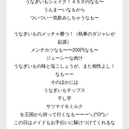
うなぎいもシェイク！４５０円なも〜
うんまーいなもから
ついつい一気飲みしちゃうなもー
うなぎいものメッチャ勝つ！（執事のダジャレが
起源）
メンチカツなも〜〜200円なも〜
ジューシーな肉汁
うなぎいもの味と塩こしょうが、また相性よし！
なもーー
そのほかには
うなぎいもチップス
干し芋
サツマイモミルク
を王国から持って行くなもーーー＼(^O^)／
この日はメイドもお手伝いに駆けつけてくれるな