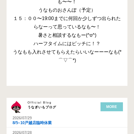
も〜〜！
うなものおさんぽ（予定）
１５：００〜19:00までに何回か少しずつ出られた
らなーって思っているなも〜！
暑さと相談するなもー(^o^)
ハーフタイムにはピッチに！？
うなもも入れさせてもらえたらいいなーーーなも(*
⌒▽⌒*)
Official Blog
MORE
うなぎいもブログ
2026/07/29
8/5~10戸越店臨時休業
2026/07/28