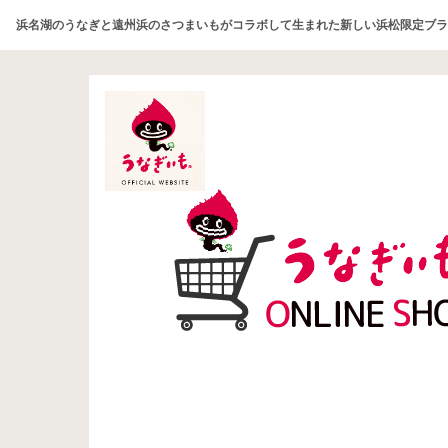
浜名湖のうなぎと遠州浜のさつまいもがコラボして生まれた新しい浜松限定ブラ