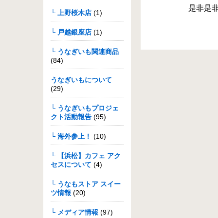
是非是非
└ 上野桜木店
(1)
└ 戸越銀座店
(1)
└ うなぎいも関連商品
(84)
うなぎいもについて
(29)
└ うなぎいもプロジェ
クト活動報告
(95)
└ 海外参上！
(10)
└ 【浜松】カフェ アク
セスについて
(4)
└ うなもストア スイー
ツ情報
(20)
└ メディア情報
(97)