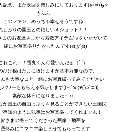
是非2000人記念、また次回を楽しみにしております(๑•̀ㅂ•́)و✧
うふふ
このファン、めっちゃ幸せそうですね
久しぶりの国王との嬉しい４ショット！！
さまのお友達さまから素敵アイテム’ｓをいただいて
一緒にお写真撮りたかったんです(◍´͈ꈊ`͈◍)
これこれ～！雪丸くん可愛いんだぁ（´-`）
のひげ根はたまに抜けますが基本万能なので、
さんも大事なコと一緒にお写真撮ってみてください
パワーももらえる気がします((っ´ω`)♥(´ω`⊂ ))
素敵な休日になりました～♪♪
なか国王の自由っぷりを見ることができない王国民
ご存知のように執事はお写真撮ってくれません！
皆さまの撮ってくださった画像・動画を
お昼休みにニマニマ楽しませてもらってます