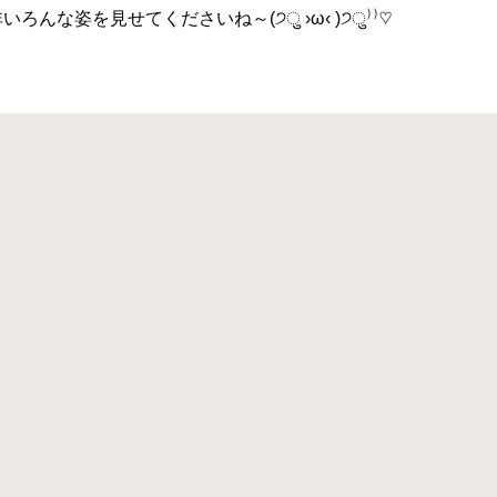
いろんな姿を見せてくださいね～(੭ु ›ω‹ )੭ु⁾⁾♡