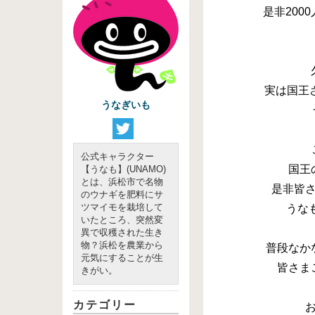
実は国王
うなぎいも
公式キャラクター
国王
【うなも】(UNAMO)
とは、浜松市で名物
是非皆
のウナギを肥料にサ
ツマイモを栽培して
うなも
いたところ、突然変
異で収穫された生き
物？浜松を農業から
普段なか
元気にすることが生
皆さま
きがい。
カテゴリー