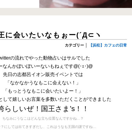
王に会いたいなもぉー(´Д⊂ヽ
カテゴリー
│
【浜松】カフェの日常
witterの流れでやった動物占いはサルでした
ーなんかぽいぽいーないもねぇです@(･ｪ･)@
先日の志都呂イオン販売イベントでは
「なかなかうなもこに会えない！」
「もっとうなもこに会いたいよー！」
として嬉しいお言葉を多数いただくことができました
誇らしいぜ！国王さま’s！！
ちなみにうなこはどんな立ち位置なんですかね…？
者？にしては出てきすぎだし、これはうなも王国の謎ですね…