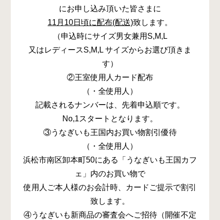
にお申し込み頂いた皆さまに
11月10日頃に配布(配送)
致します。
（申込時にサイズ男女兼用S,M,L
又はレディースS,M,L サイズからお選び頂きま
す）
②王室使用人カード配布
（・全使用人）
記載されるナンバーは、先着申込順です。
No,1スタートとなります。
③うなぎいも王国内お買い物割引優待
（・全使用人）
浜松市南区卸本町50にある「うなぎいも王国カフ
ェ」内のお買い物で
使用人ご本人様のお会計時、カードご提示で割引
致します。
④うなぎいも新商品の審査会へご招待（開催不定