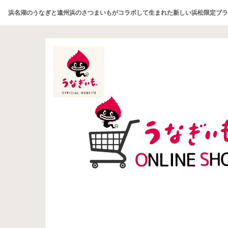
浜名湖のうなぎと遠州浜のさつまいもがコラボして生まれた新しい浜松限定ブラ