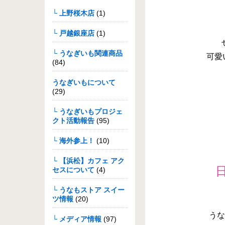
└ 上野桜木店
(1)
└ 戸越銀座店
(1)
└ うなぎいも関連商品
可愛
(84)
うなぎいもについて
(29)
└ うなぎいもプロジェ
クト活動報告
(95)
└ 海外参上！
(10)
└ 【浜松】カフェ アク
セスについて
(4)
└ うなもストア スイー
ツ情報
(20)
うなぎ
└ メディア情報
(97)