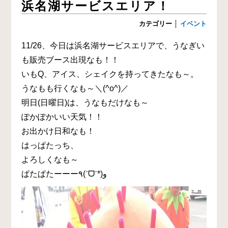
浜名湖サービスエリア！
カテゴリー
│
イベント
11/26、今日は浜名湖サービスエリアで、うなぎい
も販売ブース出現なも！！
いもQ、アイス、シェイクを持ってきたなも～。
うなもも行くなも～＼(^o^)／
明日(日曜日)は、うなもだけなも～
ぽかぽかいい天気！！
お出かけ日和なも！
はっぱたっち、
よろしくなも～
ぱたぱたーーー٩(ˊᗜˋ*)و