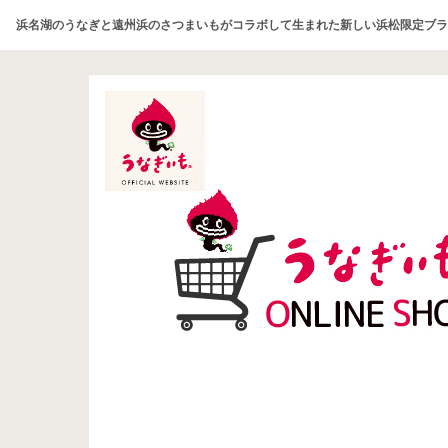
浜名湖のうなぎと遠州浜のさつまいもがコラボして生まれた新しい浜松限定ブラ