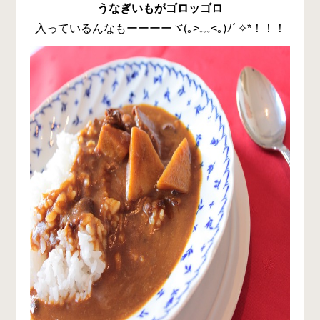
うなぎいもがゴロッゴロ
入っているんなもーーーーヾ(｡>﹏<｡)ﾉﾞ✧*！！！