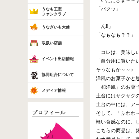
「いただきま～～す
「パクッ」
うなも王室
ファンクラブ
「ん!!」
うなぎいも大使
「なもなも？？」
取扱い店舗
「コレは、美味し
イベント出店情報
「自分用に買いた
そうなもか～～♪
協同組合について
洋風のお菓子かと
「和洋風」のお菓
メディア情報
土台にはサクサク
土台の中には、ア
プロフィール
そして、「ふわわ
軽い食感なのに、
こちらの商品は、(