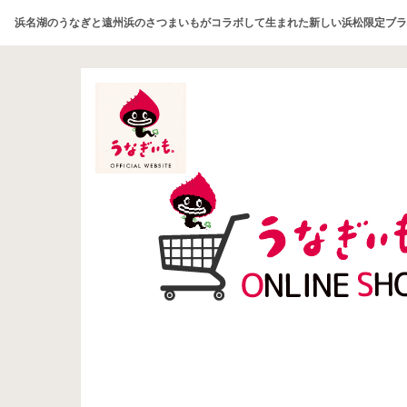
浜名湖のうなぎと遠州浜のさつまいもがコラボして生まれた新しい浜松限定ブラ