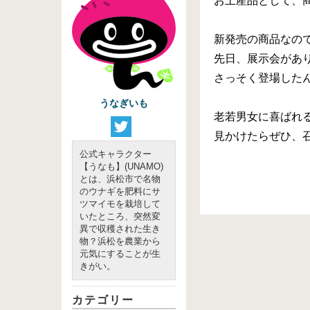
お土産品として、
新発売の商品なの
先日、展示会があ
さっそく登場したん
うなぎいも
老若男女に喜ばれ
見かけたらぜひ、
公式キャラクター
【うなも】(UNAMO)
とは、浜松市で名物
のウナギを肥料にサ
ツマイモを栽培して
いたところ、突然変
異で収穫された生き
物？浜松を農業から
元気にすることが生
きがい。
カテゴリー