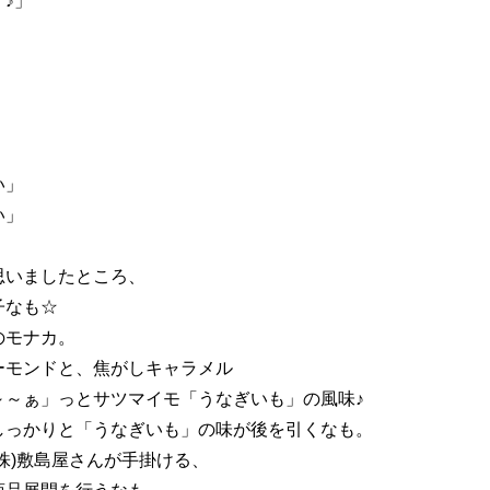
♪」
い」
い」
思いましたところ、
子なも☆
のモナカ。
ーモンドと、焦がしキャラメル
～～ぁ」っとサツマイモ「うなぎいも」の風味♪
しっかりと「うなぎいも」の味が後を引くなも。
株)敷島屋さんが手掛ける、