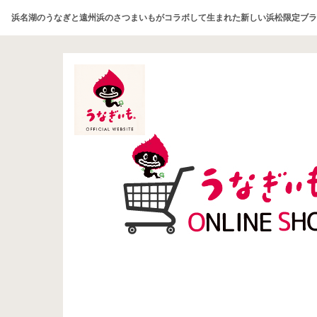
浜名湖のうなぎと遠州浜のさつまいもがコラボして生まれた新しい浜松限定ブラ