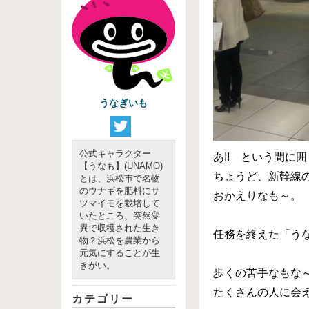
うなぎいも
公式キャラクター
あ!! という間に
【うなも】(UNAMO)
ちょうど、新幹線
とは、浜松市で名物
のウナギを肥料にサ
おかえりなも～。
ツマイモを栽培して
いたところ、突然変
異で収穫された生き
任務を終えた「う
物？浜松を農業から
元気にすることが生
きがい。
歩くの苦手なもな
たくさんの人に会
カテゴリー