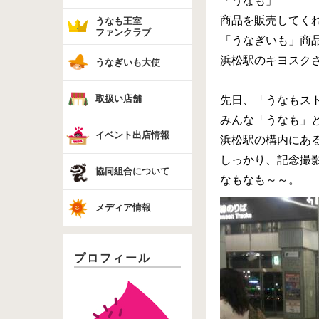
「うなも」
商品を販売してくれ
うなも王室
ファンクラブ
「うなぎいも」商
浜松駅のキヨスク
うなぎいも大使
取扱い店舗
先日、「うなもス
みんな「うなも」
イベント出店情報
浜松駅の構内にあ
しっかり、記念撮影
協同組合について
なもなも～～。
メディア情報
プロフィール