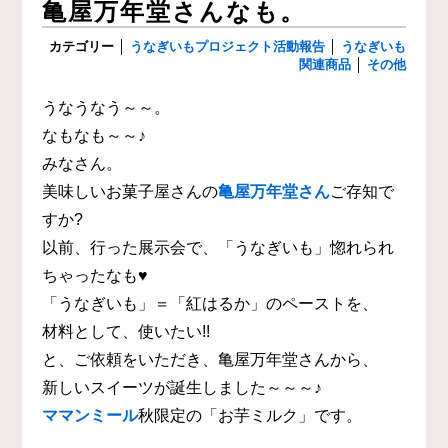
亀屋万年堂さんなも。
カテゴリー
│
うなぎいもプロジェクト活動報告
│
うなぎいも
関連商品
│
その他
うなうなう～～。
なもなも～～♪
みなさん。
美味しいお菓子屋さんの
亀屋万年堂さん
ご存知で
すか?
以前、行った展示会で、「うなぎいも」惚れられ
ちゃったなも♥
「うなぎいも」＝「紅はるか」のペーストを、
材料として、使いたい!!
と、ご依頼をいただき、亀屋万年堂さんから、
新しいスイーツが誕生しました～～～♪
ママンミール
秋限定の「お芋ミルク」です。