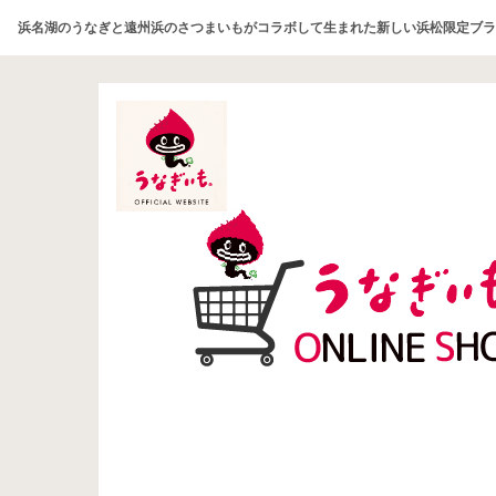
浜名湖のうなぎと遠州浜のさつまいもがコラボして生まれた新しい浜松限定ブラ