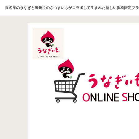
浜名湖のうなぎと遠州浜のさつまいもがコラボして生まれた新しい浜松限定ブラ