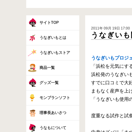
サイトTOP
2011年 09月 19日 17:00
うなぎいも
うなぎいもとは
うなぎいもストア
うなぎいもプロジ
「浜松を元気にす
商品一覧
浜松発のうなぎい
すでに口コミで大
グッズ一覧
まもなく産声を上
モンブランソフト
「うなぎいも使用
理事長あいさつ
度重なる試作と試
うなもについて