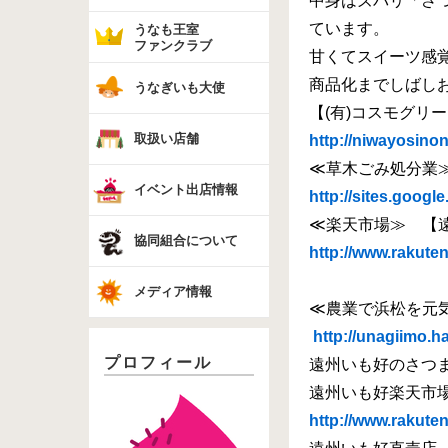
中身はズバリ「さ
ています。
うなも王室
ファンクラブ
甘くてスイーツ感
商品化までしばし
うなぎいも大使
【(有)コスモグリ
取扱い店舗
http://niwayosino
≪草木ごみ処分業
イベント出店情報
http://sites.googl
≪楽天市場≫ 【
協同組合について
http://www.rakute
メディア情報
≪農業で浜松を元
http://unagiimo.h
プロフィール
遠州いも好のさつ
遠州いも好楽天市
http://www.rakute