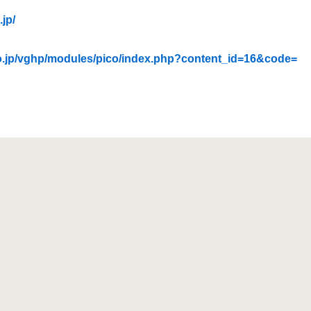
jp/
co.jp/vghp/modules/pico/index.php?content_id=16&code=