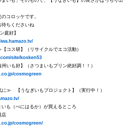
つまいも」そのもので、【うなぎいも】の良さがばっちり出
覚のコロッケです。
お待ちくださいね
ーン庭好】
niwa.hamazo.tv/
≫【コス研】（リサイクルでエコ活動）
e.com/site/kosken53
遠州いも好】（さつまいもプリン絶好調！！）
n.co.jp/cosmogreen
気に≫ 【うなぎいもプロジェクト】（実行中！）
amazo.tv/
まいも（べにはるか）が買えるところ
場店
n.co.jp/cosmogreen/