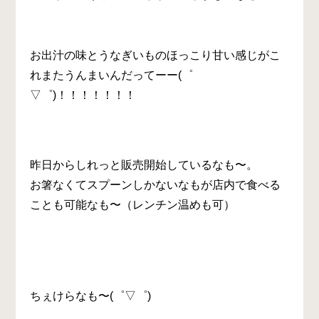
お出汁の味とうなぎいものほっこり甘い感じがこ
れまたうんまいんだってーー(゜
▽゜)！！！！！！！
昨日からしれっと販売開始しているなも〜。
お箸なくてスプーンしかないなもが店内で食べる
ことも可能なも〜（レンチン温めも可）
ちぇけらなも〜(゜▽゜)