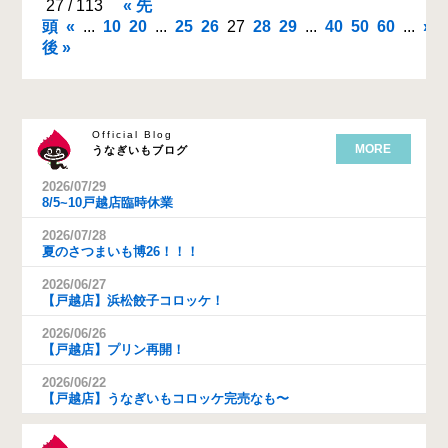
27 / 113
« 先
頭
«
...
10
20
...
25
26
27
28
29
...
40
50
60
...
»
後 »
Official Blog
MORE
うなぎいもブログ
2026/07/29
8/5~10戸越店臨時休業
2026/07/28
夏のさつまいも博26！！！
2026/06/27
【戸越店】浜松餃子コロッケ！
2026/06/26
【戸越店】プリン再開！
2026/06/22
【戸越店】うなぎいもコロッケ完売なも〜