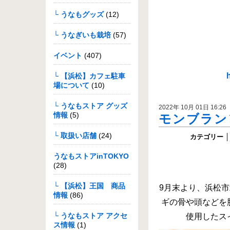
└ うなもグッズ
(12)
浜
└ うなぎいも栽培
(57)
イベント
(407)
└ 【浜松】カフェ駐車
場について
(10)
└ うなもストア グッズ
2022年 10月 01日 16:26
情報
(5)
モンブラン
└ 取扱い店舗
(24)
カテゴリー
│
うなもストアinTOKYO
(28)
└ 【浜松】王国 商品
9月末より、浜松
情報
(86)
ギの骨や頭などを
└ うなもストア アクセ
使用したス
ス情報
(1)