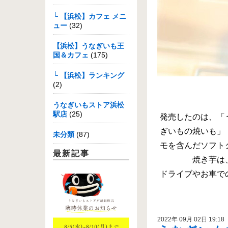
└ 【浜松】カフェ メニ
ュー
(32)
【浜松】うなぎいも王
国＆カフェ
(175)
└ 【浜松】ランキング
(2)
うなぎいもストア浜松
駅店
(25)
発売したのは、「
ぎいもの焼いも」
未分類
(87)
モを含んだソフト
最新記事
焼き芋は
ドライブやお車で
2022年 09月 02日 19:18