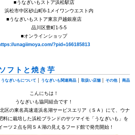
■うなぎいもストア浜松駅店
松市中区砂山町6-1メイワンウエスト内
■うなぎいもストア東京戸越銀座店
品川区豊町1-5-5
■オンラインショップ
https://unagiimoya.com/?pid=166185813
ソフトと焼き芋
うなぎいもについて
│
うなぎいも関連商品
│
取扱い店舗
│
その他
│
商品
こんにちは！
うなぎいも協同組合です！
市北区の東名高速道浜名湖サービスエリア（ＳＡ）にて、ウナ
肥料に栽培した浜松ブランドのサツマイモ「うなぎいも」を
イーツ２点を同ＳＡ湖の見えるフード館で発売開始！