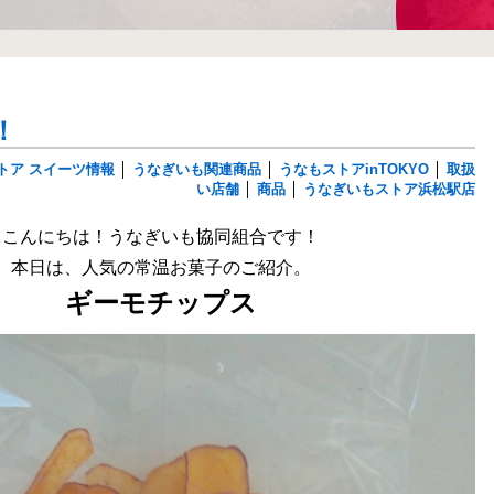
！
トア スイーツ情報
│
うなぎいも関連商品
│
うなもストアinTOKYO
│
取扱
い店舗
│
商品
│
うなぎいもストア浜松駅店
こんにちは！うなぎいも協同組合です！
本日は、人気の常温お菓子のご紹介。
ギーモチップス