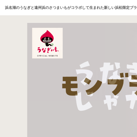
浜名湖のうなぎと遠州浜のさつまいもがコラボして生まれた新しい浜松限定ブラ