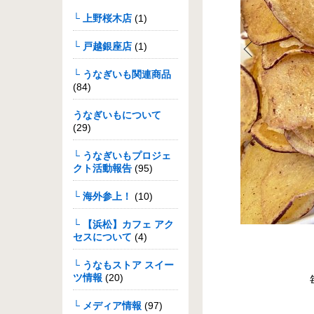
└ 上野桜木店
(1)
└ 戸越銀座店
(1)
└ うなぎいも関連商品
(84)
うなぎいもについて
(29)
└ うなぎいもプロジェ
クト活動報告
(95)
└ 海外参上！
(10)
└ 【浜松】カフェ アク
セスについて
(4)
└ うなもストア スイー
ツ情報
(20)
└ メディア情報
(97)