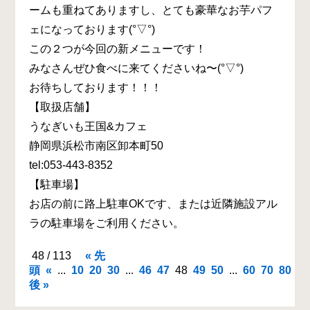
ームも重ねてありますし、とても豪華なお芋パフ
ェになっております(°▽°)
この２つが今回の新メニューです！
みなさんぜひ食べに来てくださいね〜(°▽°)
お待ちしております！！！
【取扱店舗】
うなぎいも王国&カフェ
静岡県浜松市南区卸本町50
tel:053-443-8352
【駐車場】
お店の前に路上駐車OKです、または近隣施設アル
ラの駐車場をご利用ください。
48 / 113
« 先
頭
«
...
10
20
30
...
46
47
48
49
50
...
60
70
80
...
後 »