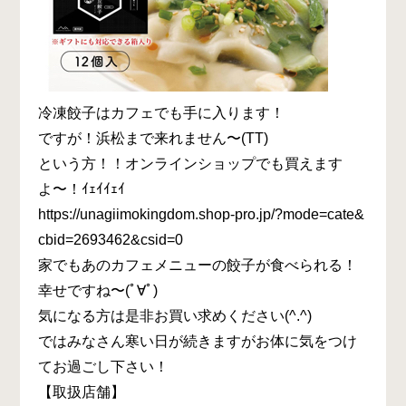
冷凍餃子はカフェでも手に入ります！
ですが！浜松まで来れません〜(TT)
という方！！オンラインショップでも買えます
よ〜！ｲｪｲｲｪｲ
https://unagiimokingdom.shop-pro.jp/?mode=cate&
cbid=2693462&csid=0
家でもあのカフェメニューの餃子が食べられる！
幸せですね〜(ﾟ∀ﾟ)
気になる方は是非お買い求めください(^.^)
ではみなさん寒い日が続きますがお体に気をつけ
てお過ごし下さい！
【取扱店舗】