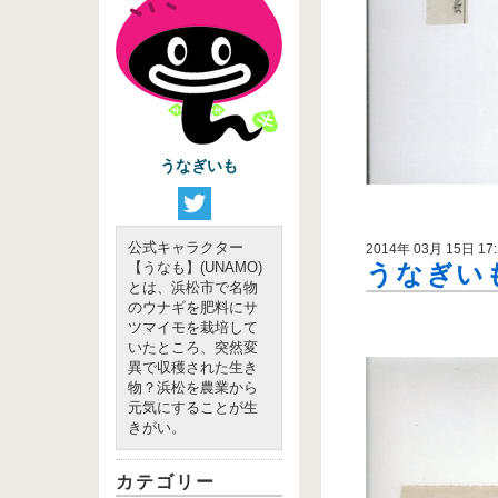
うなぎいも
公式キャラクター
2014年 03月 15日 17:
【うなも】(UNAMO)
うなぎいも
とは、浜松市で名物
のウナギを肥料にサ
ツマイモを栽培して
いたところ、突然変
異で収穫された生き
物？浜松を農業から
元気にすることが生
きがい。
カテゴリー