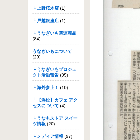
└ 上野桜木店
(1)
└ 戸越銀座店
(1)
└ うなぎいも関連商品
(84)
うなぎいもについて
(29)
└ うなぎいもプロジェ
クト活動報告
(95)
└ 海外参上！
(10)
└ 【浜松】カフェ アク
セスについて
(4)
└ うなもストア スイー
ツ情報
(20)
└ メディア情報
(97)