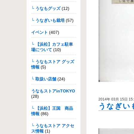
└ うなもグッズ
(12)
└ うなぎいも栽培
(57)
イベント
(407)
└ 【浜松】カフェ駐車
場について
(10)
└ うなもストア グッズ
情報
(5)
└ 取扱い店舗
(24)
うなもストアinTOKYO
(28)
2014年 03月 15日 15:
うなぎいも
└ 【浜松】王国 商品
情報
(86)
└ うなもストア アクセ
ス情報
(1)