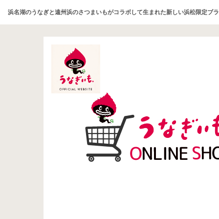
浜名湖のうなぎと遠州浜のさつまいもがコラボして生まれた新しい浜松限定ブラ