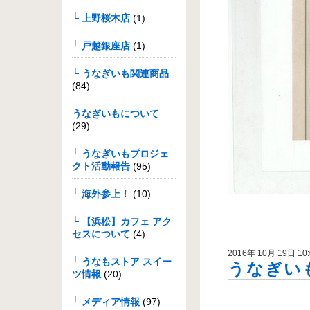
└ 上野桜木店
(1)
└ 戸越銀座店
(1)
└ うなぎいも関連商品
(84)
うなぎいもについて
(29)
└ うなぎいもプロジェ
クト活動報告
(95)
└ 海外参上！
(10)
└ 【浜松】カフェ アク
セスについて
(4)
2016年 10月 19日 10:
└ うなもストア スイー
うなぎいも
ツ情報
(20)
└ メディア情報
(97)