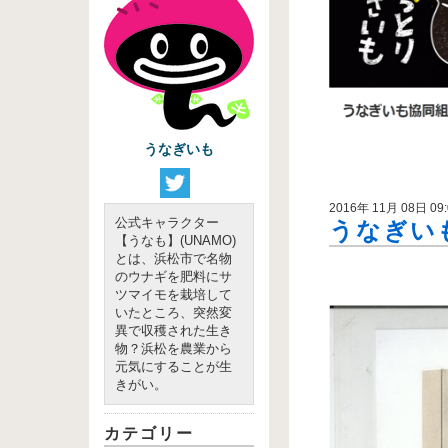
うなぎいも
2016年 11月 08日 09:
公式キャラクター
うなぎいも
【うなも】(UNAMO)
とは、浜松市で名物
のウナギを肥料にサ
ツマイモを栽培して
いたところ、突然変
異で収穫された生き
物？浜松を農業から
元気にすることが生
きがい。
カテゴリー