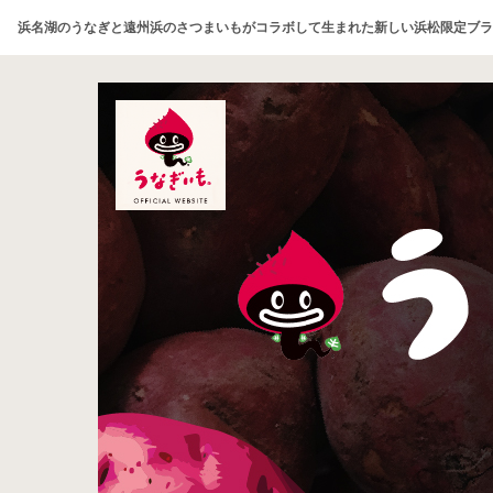
浜名湖のうなぎと遠州浜のさつまいもがコラボして生まれた新しい浜松限定ブラ