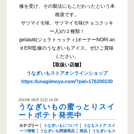
修を受け、その製法にもこだわったという本
格派です。
サツマイモ味、サツマイモ味(チョコクッキ
ー入)の２種類！
gelatutti(ジェラトゥッティ)オーナーNORI an
d ERI監修のうなぎいもアイス。ぜひご賞味
ください。
【取扱い店舗】
うなぎいもストアオンラインショップ
https://unagiimoya.com/?pid=176200230
2023年 06月 21日 14:28
うなぎいもの蜜っとりスイ
ートポテト発売中
カテゴリー
│
うなぎいもについて
│
うなもストア スイ
ーツ情報
│
うなぎいも関連商品
│
商品
│
うなぎいもス