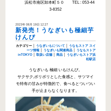
浜松市南区卸本町５０ TEL : 053-44
3-8352
2023年 08月 19日 12:27
新発売！うなぎいも極細芋
けんぴ
カテゴリー
│
うなぎいもについて
│
うなもストア スイ
ーツ情報
│
うなぎいも関連商品
│
うなもストア
inTOKYO
│
取扱い店舗
│
商品
│
うなぎいもストア浜
松駅店
うなぎいも 極細 いもけんぴ。
サクサク,ボリボリとした食感と、サツマイ
モ特有の甘みが特徴的で、食べるとついつい
手が止まらなくなります。