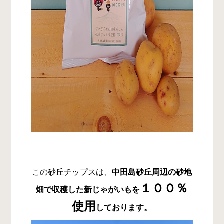
この砂丘チップスは、
中田島砂丘周辺の砂地
１００％
畑で収穫した新じゃがいもを
使用
しております。