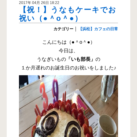
2017年 04月 26日 18:22
【祝！】うなもケーキでお
祝い（●＾o＾●）
カテゴリー
│
【浜松】カフェの日常
こんにちは（●＾o＾●）
今日は、
うなぎいもの
「いも部長」
の
１か月遅れのお誕生日のお祝いをしました♪